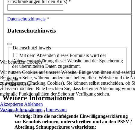
Einschränkungen für den Kurs)
*
Datenschutzhinweis
*
Datenschutzhinweis
Datenschutzhinweis
Mit dem Absenden dieses Formulars wird der
Datenschutzerklärung dieser Website und der Speicherung
Wir benutzen Cookies
der übermittelten Daten zugestimmt.
Wir nutzen Cookies auf unserer Website. Einige von ihnen sind essenzie
Betrieb der Seite, während andere uns helfen, diese Website und die N
Captcha
*
zu verbessern (Tracking Cookies). Sie können selbst entscheiden, ob S
E-Mail senden
zulassen möchten. Bitte beachten Sie, dass bei einer Ablehnung womög
mehr alle Funktionalitäten der Seite zur Verfügung stehen.
Weitere Informationen
Akzeptieren
Ablehnen
Weitere Informationen
|
Impressum
Weitere Informationen
Wichtig: Bitte die nachfolgende Einwilligungserklärung
zur Kenntnis nehmen, unterschreiben und an den PSSV /
Abteilung Schnupperkurse weiterleiten: